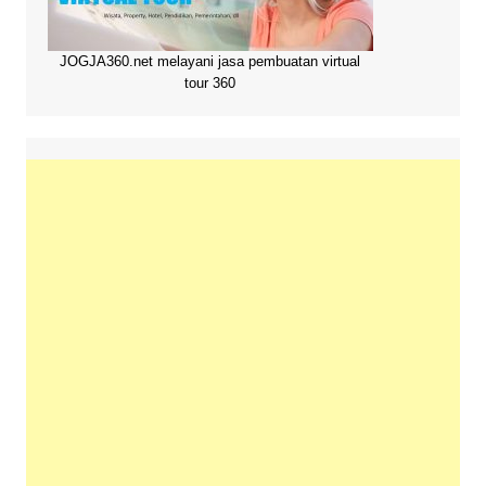
JOGJA360.net melayani jasa pembuatan virtual
tour 360