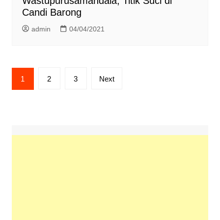
Wastupurusamandala, Titik Suci di
Candi Barong
admin
04/04/2021
Posts
1
2
3
Next
pagination