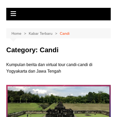
Skip
Jogja 360
Jasa Pembuatan Virtual Tour 360
to
content
Home
Kabar Terbaru
Candi
Category:
Candi
Kumpulan berita dan virtual tour candi-candi di
Yogyakarta dan Jawa Tengah